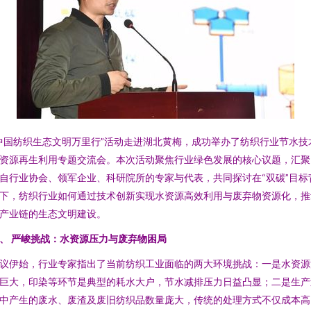
中国纺织生态文明万里行”活动走进湖北黄梅，成功举办了纺织行业节水技
资源再生利用专题交流会。本次活动聚焦行业绿色发展的核心议题，汇聚
自行业协会、领军企业、科研院所的专家与代表，共同探讨在“双碳”目标
下，纺织行业如何通过技术创新实现水资源高效利用与废弃物资源化，推
产业链的生态文明建设。
、 严峻挑战：水资源压力与废弃物困局
议伊始，行业专家指出了当前纺织工业面临的两大环境挑战：一是水资源
巨大，印染等环节是典型的耗水大户，节水减排压力日益凸显；二是生产
中产生的废水、废渣及废旧纺织品数量庞大，传统的处理方式不仅成本高