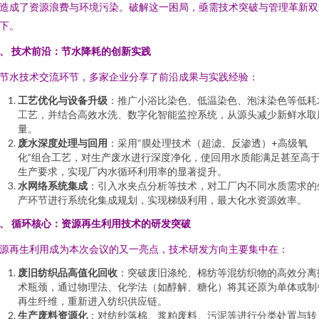
造成了资源浪费与环境污染。破解这一困局，亟需技术突破与管理革新双
下。
、 技术前沿：节水降耗的创新实践
节水技术交流环节，多家企业分享了前沿成果与实践经验：
工艺优化与设备升级
：推广小浴比染色、低温染色、泡沫染色等低耗
工艺，并结合高效水洗、数字化智能监控系统，从源头减少新鲜水取
量。
废水深度处理与回用
：采用“膜处理技术（超滤、反渗透）+高级氧
化”组合工艺，对生产废水进行深度净化，使回用水质能满足甚至高
生产要求，实现厂内水循环利用率的显著提升。
水网络系统集成
：引入水夹点分析等技术，对工厂内不同水质需求的
产环节进行系统化集成规划，实现梯级利用，最大化水资源效率。
、 循环核心：资源再生利用技术的研发突破
源再生利用成为本次会议的又一亮点，技术研发方向主要集中在：
废旧纺织品高值化回收
：突破废旧涤纶、棉纺等混纺织物的高效分离
术瓶颈，通过物理法、化学法（如醇解、糖化）将其还原为单体或制
再生纤维，重新进入纺织供应链。
生产废料资源化
：对纺纱落棉、浆粕废料、污泥等进行分类处置与转