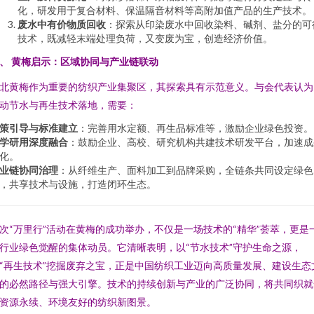
化，研发用于复合材料、保温隔音材料等高附加值产品的生产技术。
废水中有价物质回收
：探索从印染废水中回收染料、碱剂、盐分的可
技术，既减轻末端处理负荷，又变废为宝，创造经济价值。
、 黄梅启示：区域协同与产业链联动
北黄梅作为重要的纺织产业集聚区，其探索具有示范意义。与会代表认为
动节水与再生技术落地，需要：
策引导与标准建立
：完善用水定额、再生品标准等，激励企业绿色投资。
学研用深度融合
：鼓励企业、高校、研究机构共建技术研发平台，加速成
化。
业链协同治理
：从纤维生产、面料加工到品牌采购，全链条共同设定绿色
，共享技术与设施，打造闭环生态。
次“万里行”活动在黄梅的成功举办，不仅是一场技术的“精华”荟萃，更是
行业绿色觉醒的集体动员。它清晰表明，以“节水技术”守护生命之源，
“再生技术”挖掘废弃之宝，正是中国纺织工业迈向高质量发展、建设生态
的必然路径与强大引擎。技术的持续创新与产业的广泛协同，将共同织就
资源永续、环境友好的纺织新图景。