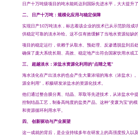
日产十万吨级项目的吨水能耗达到国际先进水平，大大提升
二、 日产十万吨：规模化应用与稳定保障
实现日产10万吨淡水，标志着该企业的技术已从示范阶段成
供稳定可靠的淡水补给。这不仅有效缓解了当地水资源短缺的
项目的稳定运行，依赖于从取水、预处理、反渗透脱盐到后
确保了庞大系统长期、高效、稳定地产出符合国家饮用水或
三、 超越淡水：浓盐水资源化利用的“点睛之笔”
海水淡化在产出淡水的也会产生大量浓缩的海水（浓盐水）。
源全利用”，积极研发浓盐水的资源化技术。
他们通过整合膜分离、结晶、萃取等先进技术，从浓盐水中
控制结晶工艺，制备高纯度的盐类产品。这种“变废为宝”的
和资源循环利用水平。
四、 创新驱动与产业展望
这一成就的背后，是企业持续多年在研发上的高强度投入以及